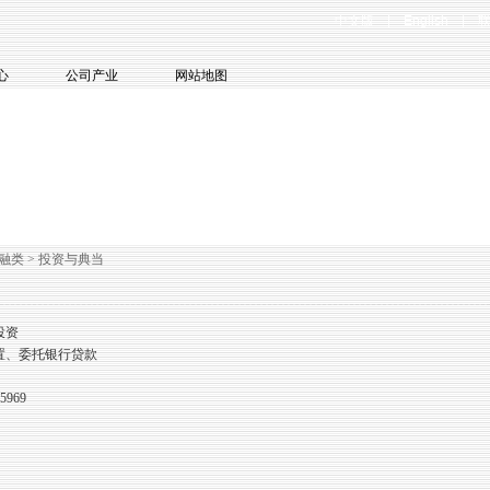
中文版
|
English
|
心
公司产业
网站地图
融类 > 投资与典当
投资
、委托银行贷款
969