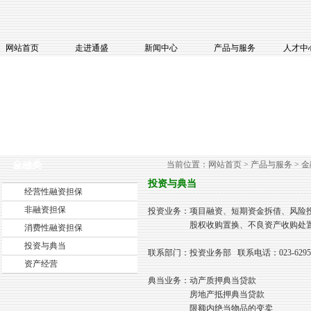
网站首页
走进通盛
新闻中心
产品与服务
人才中
金融类
当前位置：网站首页 > 产品与服务 > 金
投资与典当
经营性融资担保
非融资担保
投资业务：项目融资、短期资金拆借、风险
股权收购置换、不良资产收购处置
消费性融资担保
投资与典当
联系部门：投资业务部 联系电话：023-62955
资产经营
典当业务：动产质押典当贷款
房地产抵押典当贷款
限额内绝当物品的变卖